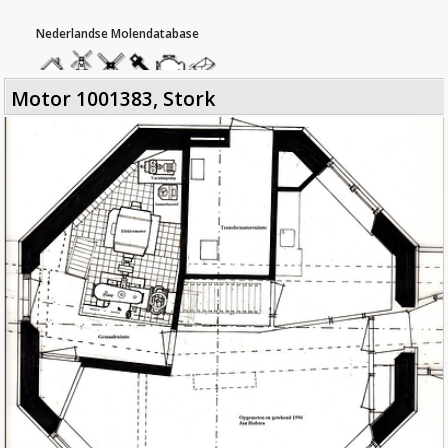
hoofdmenu
home
home
molendatabase
roedendatabase
assendatabase
motorendatabase
stuur
motor 1001383, Stork
een
motor 1001383, Stork
bericht