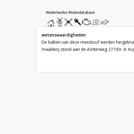
hoofdmenu
home
home
molendatabase
roedendatabase
assendatabase
motorendatabase
stuur
stuur
een
een
foto
bericht
wetenswaardigheden
De balken van deze meestoof werden hergebruik
maalderij stond aan de Achterweg 277/Dr. A. Kuy