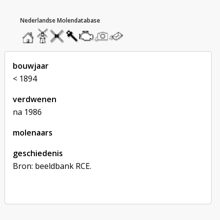
hoofdmenu
home
home
molendatabase
roedendatabase
assendatabase
motorendatabase
stuur
stuur
een
een
foto
bericht
bouwjaar
< 1894
verdwenen
na 1986
molenaars
geschiedenis
Bron: beeldbank RCE.