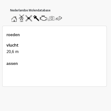
hoofdmenu
home
home
molendatabase
roedendatabase
assendatabase
motorendatabase
stuur
stuur
een
een
foto
bericht
roeden
vlucht
20,6 m
assen