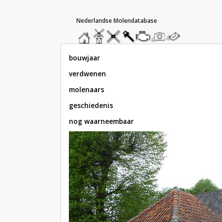
hoofdmenu
home
home
molendatabase
roedendatabase
assendatabase
motorendatabase
stuur
stuur
een
een
foto
bericht
bouwjaar
verdwenen
molenaars
geschiedenis
nog waarneembaar