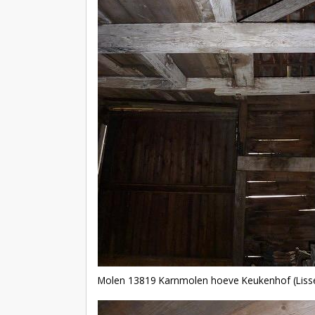
Molen 13819 Karnmolen hoeve Keukenhof (Liss