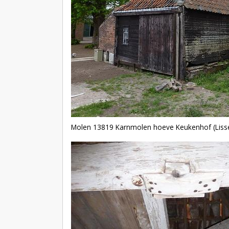
Molen 13819 Karnmolen hoeve Keukenhof (Liss