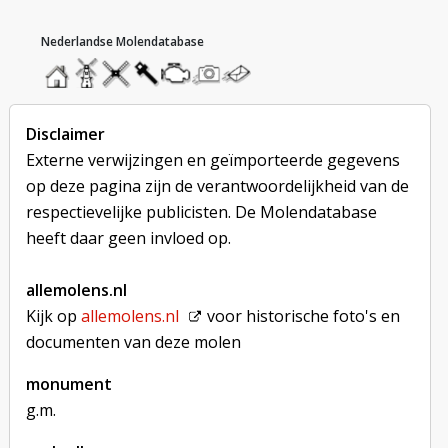
hoofdmenu
home
home
molendatabase
roedendatabase
assendatabase
motorendatabase
stuur
stuur
een
een
foto
bericht
Disclaimer
Externe verwijzingen en geïmporteerde gegevens
op deze pagina zijn de verantwoordelijkheid van de
respectievelijke publicisten. De Molendatabase
heeft daar geen invloed op.
allemolens.nl
Kijk op
allemolens.nl
voor historische foto's en
documenten van deze molen
monument
g.m.