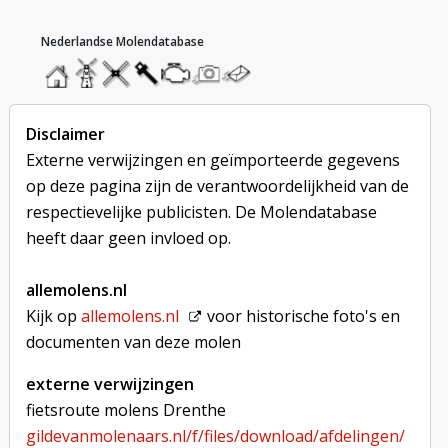
hoofdmenu
home
home
molendatabase
roedendatabase
assendatabase
motorendatabase
stuur
stuur
een
een
foto
bericht
Disclaimer
Externe verwijzingen en geïmporteerde gegevens
op deze pagina zijn de verantwoordelijkheid van de
respectievelijke publicisten. De Molendatabase
heeft daar geen invloed op.
allemolens.nl
Kijk op
allemolens.nl
voor historische foto's en
documenten van deze molen
externe verwijzingen
fietsroute molens Drenthe
gildevanmolenaars.nl/f/files/download/afdelingen/