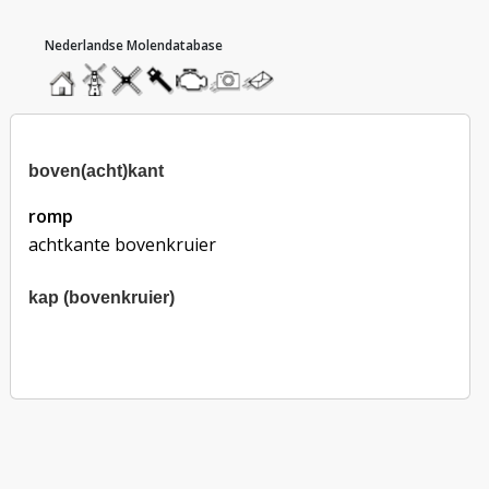
hoofdmenu
home
home
molendatabase
roedendatabase
assendatabase
motorendatabase
stuur
stuur
een
een
foto
bericht
boven(acht)kant
romp
achtkante bovenkruier
kap (bovenkruier)