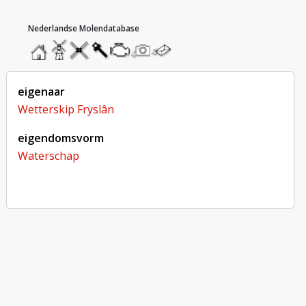
hoofdmenu
home
home
molendatabase
roedendatabase
assendatabase
motorendatabase
stuur
stuur
een
een
foto
bericht
eigenaar
Wetterskip Fryslân
eigendomsvorm
Waterschap