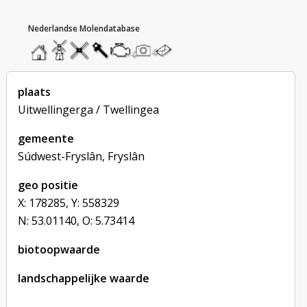
hoofdmenu
home
home
molendatabase
roedendatabase
assendatabase
motorendatabase
stuur
stuur
een
een
foto
bericht
plaats
Uitwellingerga / Twellingea
gemeente
Súdwest-Fryslân, Fryslân
geo positie
X: 178285, Y: 558329
N: 53.01140, O: 5.73414
biotoopwaarde
landschappelijke waarde