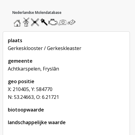
hoofdmenu
home
home
molendatabase
roedendatabase
assendatabase
motorendatabase
stuur
stuur
een
een
foto
bericht
plaats
Gerkesklooster / Gerkeskleaster
gemeente
Achtkarspelen, Fryslân
geo positie
X: 210405, Y: 584770
N: 53.24663, O: 6.21721
biotoopwaarde
landschappelijke waarde