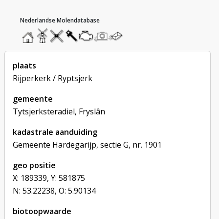
hoofdmenu
home
home
molendatabase
roedendatabase
assendatabase
motorendatabase
stuur
stuur
een
een
foto
bericht
plaats
Rijperkerk / Ryptsjerk
gemeente
Tytsjerksteradiel, Fryslân
kadastrale aanduiding
Gemeente Hardegarijp, sectie G, nr. 1901
geo positie
X: 189339, Y: 581875
N: 53.22238, O: 5.90134
biotoopwaarde