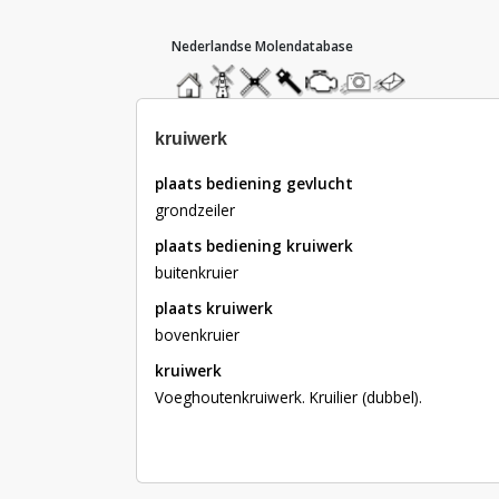
hoofdmenu
home
home
molendatabase
roedendatabase
assendatabase
motorendatabase
stuur
stuur
een
een
foto
bericht
kruiwerk
plaats bediening gevlucht
grondzeiler
plaats bediening kruiwerk
buitenkruier
plaats kruiwerk
bovenkruier
kruiwerk
Voeghoutenkruiwerk. Kruilier (dubbel).