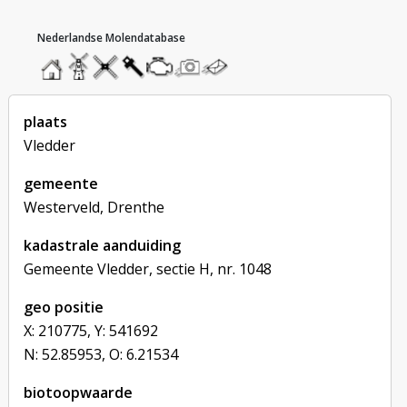
hoofdmenu
home
home
molendatabase
roedendatabase
assendatabase
motorendatabase
stuur
stuur
een
een
foto
bericht
plaats
Vledder
gemeente
Westerveld, Drenthe
kadastrale aanduiding
Gemeente Vledder, sectie H, nr. 1048
geo positie
X: 210775, Y: 541692
N: 52.85953, O: 6.21534
biotoopwaarde