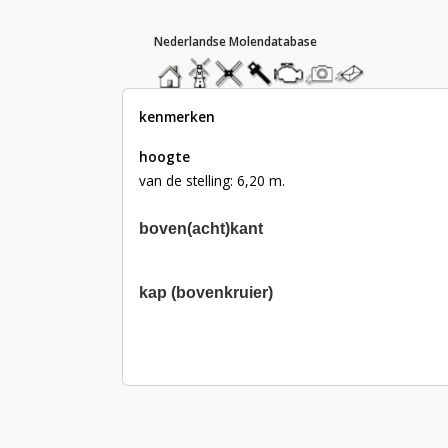
hoofdmenu
home
home
molendatabase
roedendatabase
assendatabase
motorendatabase
stuur
stuur
een
een
foto
bericht
kenmerken
hoogte
van de stelling: 6,20 m.
boven(acht)kant
kap (bovenkruier)