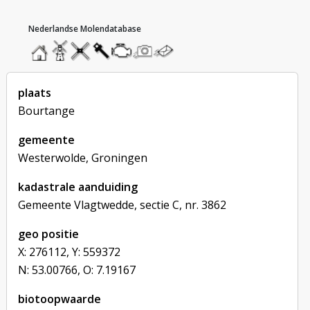
hoofdmenu
home
home
molendatabase
roedendatabase
assendatabase
motorendatabase
stuur
stuur
een
een
foto
bericht
plaats
Bourtange
gemeente
Westerwolde, Groningen
kadastrale aanduiding
Gemeente Vlagtwedde, sectie C, nr. 3862
geo positie
X: 276112, Y: 559372
N: 53.00766, O: 7.19167
biotoopwaarde