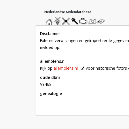
hoofdmenu
home
home
molendatabase
roedendatabase
assendatabase
motorendatabase
stuur
stuur
een
een
foto
bericht
Disclaimer
Externe verwijzingen en geïmporteerde gegevens
invloed op.
allemolens.nl
Kijk op
allemolens.nl
voor historische foto'
oude dbnr.
V9468
genealogie