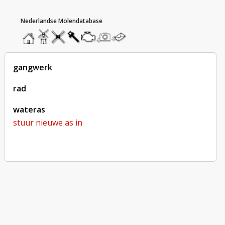
hoofdmenu
home
home
molendatabase
roedendatabase
assendatabase
motorendatabase
stuur
stuur
een
een
foto
bericht
gangwerk
rad
wateras
stuur nieuwe as in