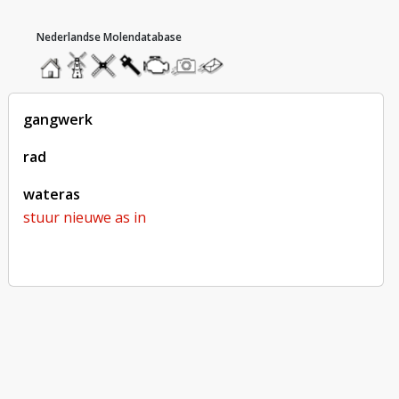
hoofdmenu
home
home
molendatabase
roedendatabase
assendatabase
motorendatabase
stuur
stuur
een
een
foto
bericht
gangwerk
rad
wateras
stuur nieuwe as in