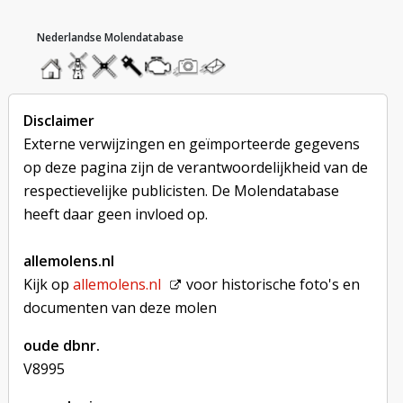
hoofdmenu
home
home
molendatabase
roedendatabase
assendatabase
motorendatabase
stuur
stuur
een
een
foto
bericht
Disclaimer
Externe verwijzingen en geïmporteerde gegevens
op deze pagina zijn de verantwoordelijkheid van de
respectievelijke publicisten. De Molendatabase
heeft daar geen invloed op.
allemolens.nl
Kijk op
allemolens.nl
voor historische foto's en
documenten van deze molen
oude dbnr.
V8995