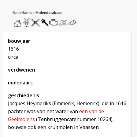
hoofdmenu
home
home
molendatabase
roedendatabase
assendatabase
motorendatabase
stuur
stuur
een
een
foto
bericht
bouwjaar
1616
verdwenen
molenaars
geschiedenis
Jacques Heymeriks (Emmerik, Hemericx), die in 1616
pachter was van het water van
een van de
Geelmolens
(Tenbruggencatenummer 10264),
bouwde ook een kruitmolen in Vaassen.