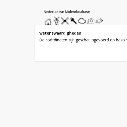
hoofdmenu
home
home
molendatabase
roedendatabase
assendatabase
motorendatabase
stuur
stuur
een
een
foto
bericht
wetenswaardigheden
De coördinaten zijn geschat ingevoerd op basis