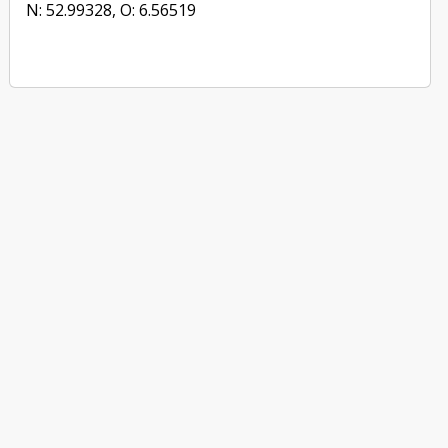
N: 52.99328, O: 6.56519