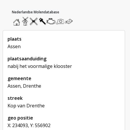
hoofdmenu
home
home
molendatabase
roedendatabase
assendatabase
motorendatabase
stuur
stuur
een
een
foto
bericht
plaats
Assen
plaatsaanduiding
nabij het voormalige klooster
gemeente
Assen, Drenthe
streek
Kop van Drenthe
geo positie
X: 234093, Y: 556902