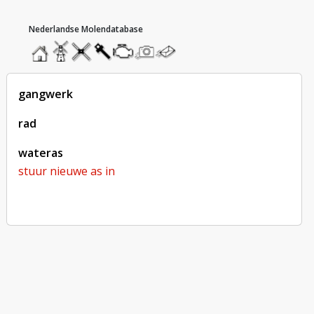
hoofdmenu
home
home
molendatabase
roedendatabase
assendatabase
motorendatabase
stuur
stuur
een
een
foto
bericht
gangwerk
rad
wateras
stuur nieuwe as in