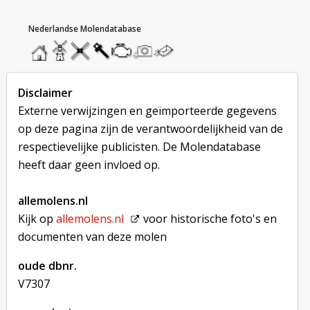
hoofdmenu
home
home
molendatabase
roedendatabase
assendatabase
motorendatabase
stuur
stuur
een
een
foto
bericht
Disclaimer
Externe verwijzingen en geïmporteerde gegevens
op deze pagina zijn de verantwoordelijkheid van de
respectievelijke publicisten. De Molendatabase
heeft daar geen invloed op.
allemolens.nl
Kijk op
allemolens.nl
voor historische foto's en
documenten van deze molen
oude dbnr.
V7307