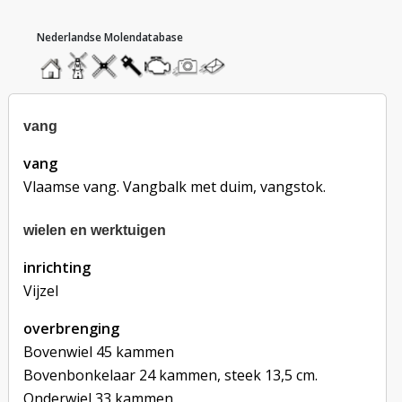
hoofdmenu
home
home
molendatabase
roedendatabase
assendatabase
motorendatabase
stuur
stuur
een
een
foto
bericht
vang
vang
Vlaamse vang. Vangbalk met duim, vangstok.
wielen en werktuigen
inrichting
Vijzel
overbrenging
Bovenwiel 45 kammen
Bovenbonkelaar 24 kammen, steek 13,5 cm.
Onderwiel 33 kammen