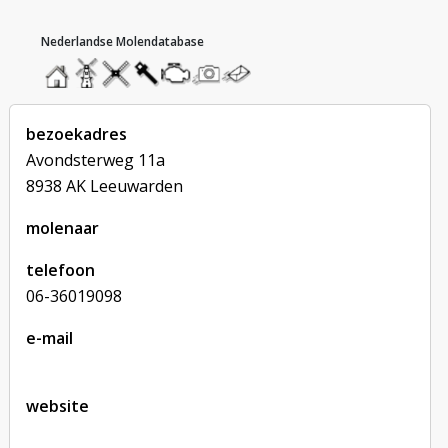
hoofdmenu
home
home
molendatabase
roedendatabase
assendatabase
motorendatabase
stuur
stuur
een
een
foto
bericht
bezoekadres
Avondsterweg 11a
8938 AK Leeuwarden
molenaar
telefoon
06-36019098
e-mail
website