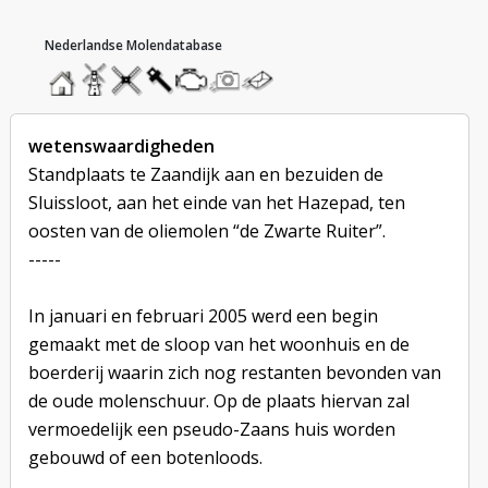
hoofdmenu
home
home
molendatabase
roedendatabase
assendatabase
motorendatabase
stuur
stuur
een
een
foto
bericht
wetenswaardigheden
Standplaats te Zaandijk aan en bezuiden de
Sluissloot, aan het einde van het Hazepad, ten
oosten van de oliemolen “de Zwarte Ruiter”.
-----
In januari en februari 2005 werd een begin
gemaakt met de sloop van het woonhuis en de
boerderij waarin zich nog restanten bevonden van
de oude molenschuur. Op de plaats hiervan zal
vermoedelijk een pseudo-Zaans huis worden
gebouwd of een botenloods.