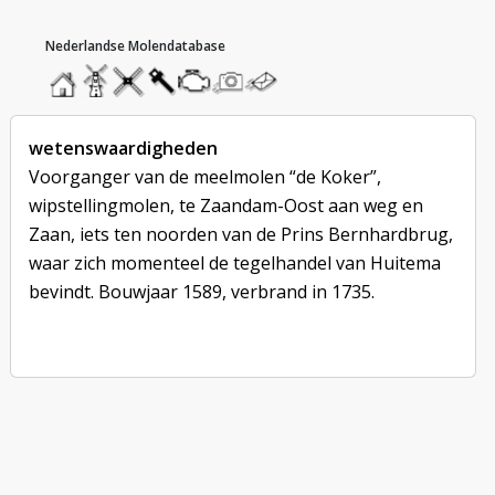
hoofdmenu
home
home
molendatabase
roedendatabase
assendatabase
motorendatabase
stuur
stuur
een
een
foto
bericht
wetenswaardigheden
Voorganger van de meelmolen “de Koker”,
wipstellingmolen, te Zaandam-Oost aan weg en
Zaan, iets ten noorden van de Prins Bernhardbrug,
waar zich momenteel de tegelhandel van Huitema
bevindt. Bouwjaar 1589, verbrand in 1735.