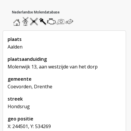
hoofdmenu
home
home
molendatabase
roedendatabase
assendatabase
motorendatabase
stuur
stuur
een
een
foto
bericht
plaats
Aalden
plaatsaanduiding
Molenwijk 13, aan westzijde van het dorp
gemeente
Coevorden, Drenthe
streek
Hondsrug
geo positie
X: 244501, Y: 534269