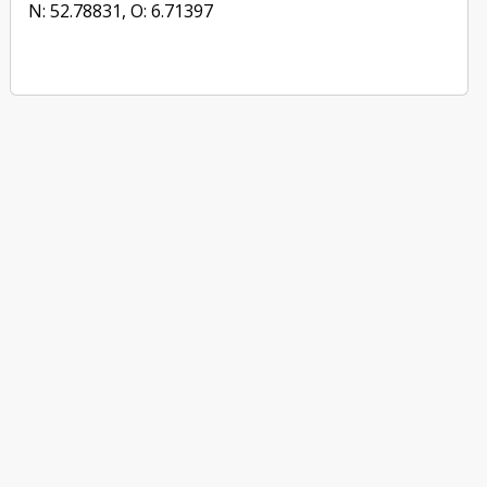
N: 52.78831, O: 6.71397