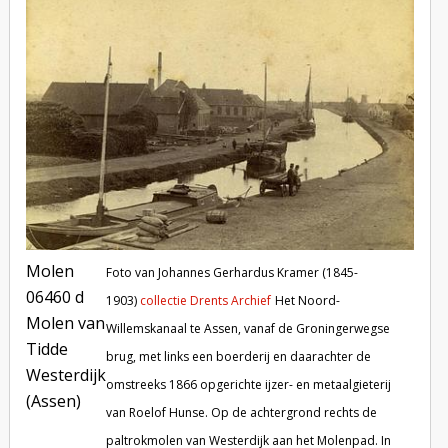
Molen
Foto van Johannes Gerhardus Kramer (1845-
06460 d
1903)
collectie Drents Archief
Het Noord-
Molen van
Willemskanaal te Assen, vanaf de Groningerwegse
Tidde
brug, met links een boerderij en daarachter de
Westerdijk
omstreeks 1866 opgerichte ijzer- en metaalgieterij
(Assen)
van Roelof Hunse. Op de achtergrond rechts de
paltrokmolen van Westerdijk aan het Molenpad. In