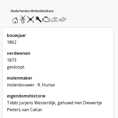
hoofdmenu
home
home
molendatabase
roedendatabase
assendatabase
motorendatabase
stuur
stuur
een
een
foto
bericht
bouwjaar
1862
verdwenen
1873
gesloopt
molenmaker
molenbouwer : R. Hunse
eigendomshistorie
Tiddo Jurjens Westerdijk, gehuwd met Diewertje
Pieters van Calcar.