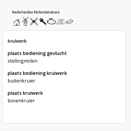
hoofdmenu
home
home
molendatabase
roedendatabase
assendatabase
motorendatabase
stuur
stuur
een
een
foto
bericht
kruiwerk
plaats bediening gevlucht
stellingmolen
plaats bediening kruiwerk
buitenkruier
plaats kruiwerk
bovenkruier