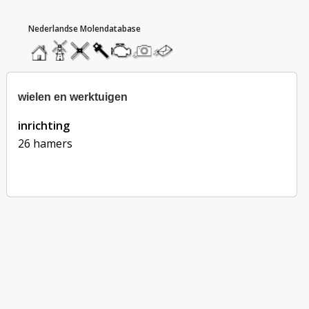
hoofdmenu
home
home
molendatabase
roedendatabase
assendatabase
motorendatabase
stuur
stuur
een
een
foto
bericht
wielen en werktuigen
inrichting
26 hamers