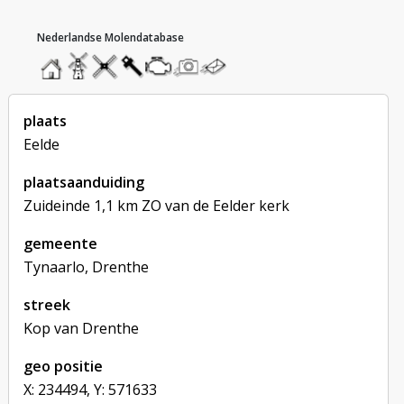
hoofdmenu
home
home
molendatabase
roedendatabase
assendatabase
motorendatabase
stuur
stuur
een
een
foto
bericht
plaats
Eelde
plaatsaanduiding
Zuideinde 1,1 km ZO van de Eelder kerk
gemeente
Tynaarlo, Drenthe
streek
Kop van Drenthe
geo positie
X: 234494, Y: 571633