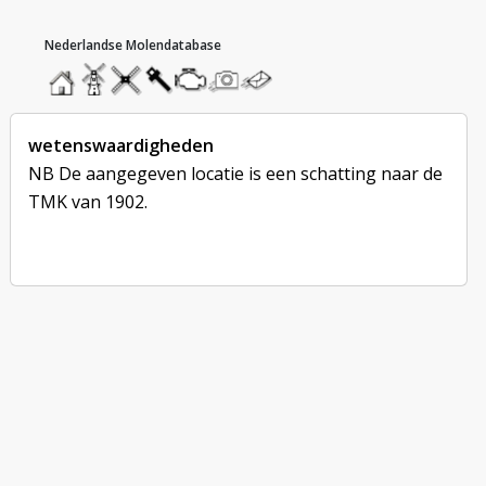
hoofdmenu
home
home
molendatabase
roedendatabase
assendatabase
motorendatabase
stuur
stuur
een
een
foto
bericht
wetenswaardigheden
NB De aangegeven locatie is een schatting naar de
TMK van 1902.