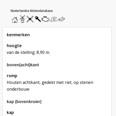
hoofdmenu
home
home
molendatabase
roedendatabase
assendatabase
motorendatabase
stuur
stuur
een
een
foto
bericht
kenmerken
hoogte
van de stelling: 8,90 m.
boven(acht)kant
romp
Houten achtkant, gedekt met riet, op stenen 
onderbouw
kap (bovenkruier)
kap