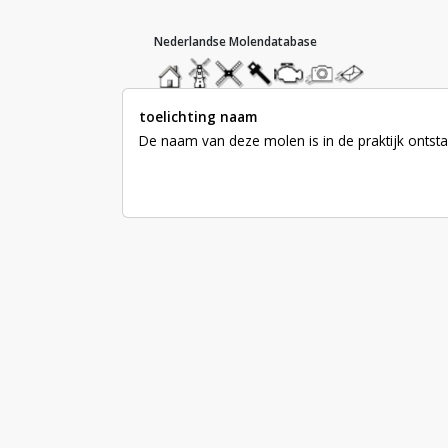
hoofdmenu
home
home
molendatabase
roedendatabase
assendatabase
motorendatabase
stuur
stuur
een
een
foto
bericht
toelichting naam
De naam van deze molen is in de praktijk ontstaa