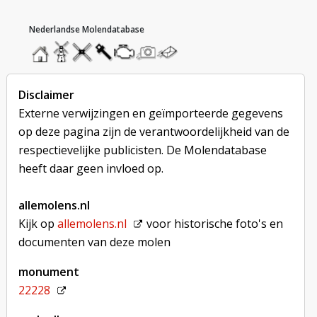
hoofdmenu
home
home
molendatabase
roedendatabase
assendatabase
motorendatabase
stuur
stuur
een
een
foto
bericht
Disclaimer
Externe verwijzingen en geïmporteerde gegevens
op deze pagina zijn de verantwoordelijkheid van de
respectievelijke publicisten. De Molendatabase
heeft daar geen invloed op.
allemolens.nl
Kijk op
allemolens.nl
voor historische foto's en
documenten van deze molen
monument
22228