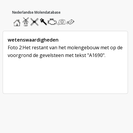
hoofdmenu
home
home
molendatabase
roedendatabase
assendatabase
motorendatabase
stuur
stuur
een
een
foto
bericht
wetenswaardigheden
Foto 2:Het restant van het molengebouw met op de
voorgrond de gevelsteen met tekst "A1690".