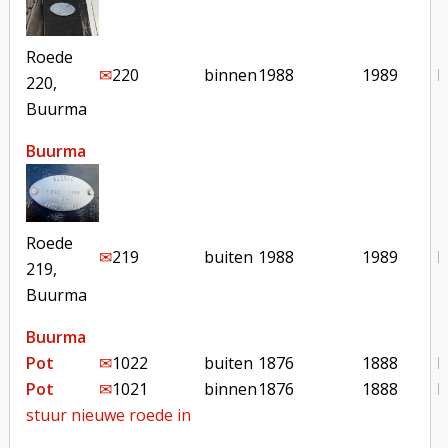
Roede
✉︎
220
binnen
1988
1989
b
220,
Buurma
Buurma
Roede
✉︎
219
buiten
1988
1989
b
219,
Buurma
Buurma
Pot
✉︎
1022
buiten
1876
1888
b
Pot
✉︎
1021
binnen
1876
1888
b
stuur nieuwe roede in