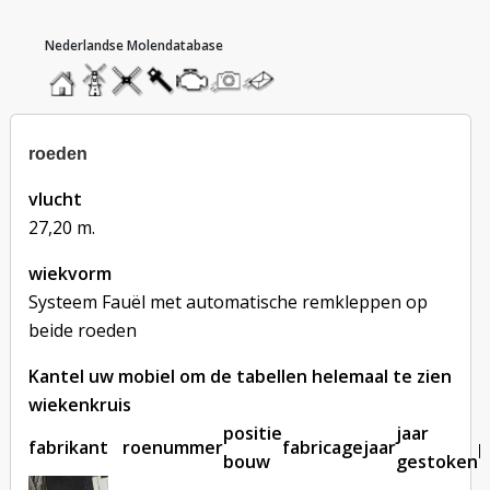
hoofdmenu
home
home
molendatabase
roedendatabase
assendatabase
motorendatabase
stuur
stuur
een
een
foto
bericht
roeden
vlucht
27,20 m.
wiekvorm
Systeem Fauël met automatische remkleppen op
beide roeden
Kantel uw mobiel om de tabellen helemaal te zien
wiekenkruis
positie
jaar
fabrikant
roenummer
fabricagejaar
p
bouw
gestoken