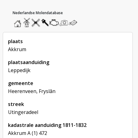
hoofdmenu
home
home
molendatabase
roedendatabase
assendatabase
motorendatabase
stuur
stuur
een
een
foto
bericht
plaats
Akkrum
plaatsaanduiding
Leppedijk
gemeente
Heerenveen, Fryslân
streek
Utingeradeel
kadastrale aanduiding 1811-1832
Akkrum A (1) 472
