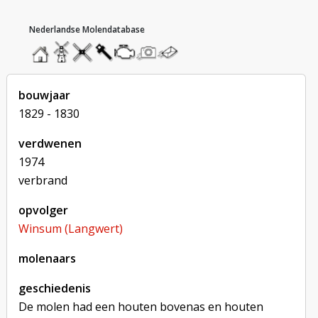
hoofdmenu
home
home
molendatabase
roedendatabase
assendatabase
motorendatabase
stuur
stuur
een
een
foto
bericht
bouwjaar
1829 - 1830
verdwenen
1974
verbrand
opvolger
Winsum (Langwert)
molenaars
geschiedenis
De molen had een houten bovenas en houten