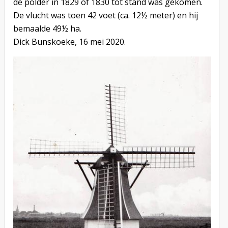
de polder in 1829 of 1830 tot stand was gekomen.
De vlucht was toen 42 voet (ca. 12½ meter) en hij
bemaalde 49½ ha.
Dick Bunskoeke, 16 mei 2020.