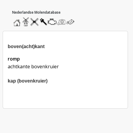
hoofdmenu
home
home
molendatabase
roedendatabase
assendatabase
motorendatabase
stuur
stuur
een
een
foto
bericht
boven(acht)kant
romp
achtkante bovenkruier
kap (bovenkruier)