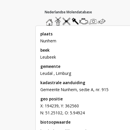
hoofdmenu
home
home
molendatabase
roedendatabase
assendatabase
motorendatabase
stuur
stuur
een
een
foto
bericht
plaats
Nunhem
beek
Leubeek
gemeente
Leudal , Limburg
kadastrale aanduiding
Gemeente Nunhem, sectie A, nr. 915
geo positie
X: 194239, Y: 362560
N: 51.25102, O: 5.94924
biotoopwaarde