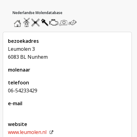
hoofdmenu
home
home
molendatabase
roedendatabase
assendatabase
motorendatabase
stuur
stuur
een
een
foto
bericht
bezoekadres
Leumolen 3
6083 BL Nunhem
molenaar
telefoon
06-54233429
e-mail
website
www.leumolen.nl