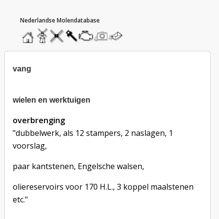
hoofdmenu
home
home
molendatabase
roedendatabase
assendatabase
motorendatabase
stuur
stuur
een
een
foto
bericht
vang
wielen en werktuigen
overbrenging
"dubbelwerk, als 12 stampers, 2 naslagen, 1
voorslag,
paar kantstenen, Engelsche walsen,
oliereservoirs voor 170 H.L., 3 koppel maalstenen
etc."