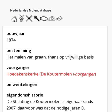
hoofdmenu
home
home
molendatabase
roedendatabase
assendatabase
motorendatabase
stuur
stuur
een
een
foto
bericht
bouwjaar
1874
bestemming
Het malen van graan, thans op vrijwillige basis
voorganger
Hoedekenskerke (De Koutermolen
voorganger
)
omwentelingen
eigendomshistorie
De Stichting de Koutermolen is eigenaar sinds
2007, daarvoor was dat de nodige jaren D.