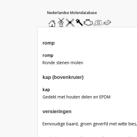
hoofdmenu
home
home
molendatabase
roedendatabase
assendatabase
motorendatabase
stuur
stuur
een
een
foto
bericht
romp
romp
Ronde stenen molen
kap (bovenkruier)
kap
Gedekt met houten delen en EPDM
versieringen
versieringen
Eenvoudige baard, groen geverfd met witte bie