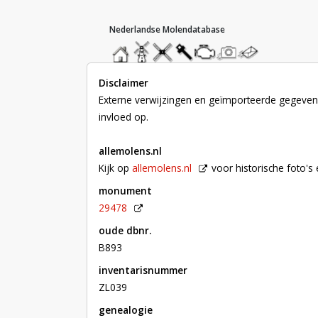
hoofdmenu
home
home
molendatabase
roedendatabase
assendatabase
motorendatabase
stuur
stuur
een
een
foto
bericht
Disclaimer
Externe verwijzingen en geïmporteerde gegevens
invloed op.
allemolens.nl
Kijk op
allemolens.nl
voor historische foto'
monument
29478
oude dbnr.
B893
inventarisnummer
ZL039
genealogie