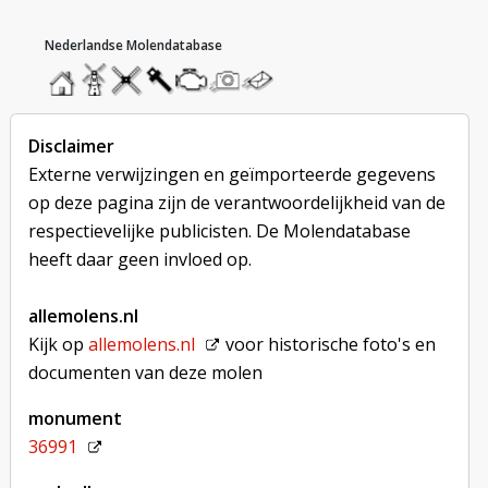
hoofdmenu
home
home
molendatabase
roedendatabase
assendatabase
motorendatabase
stuur
stuur
een
een
foto
bericht
Disclaimer
Externe verwijzingen en geïmporteerde gegevens
op deze pagina zijn de verantwoordelijkheid van de
respectievelijke publicisten. De Molendatabase
heeft daar geen invloed op.
allemolens.nl
Kijk op
allemolens.nl
voor historische foto's en
documenten van deze molen
monument
36991